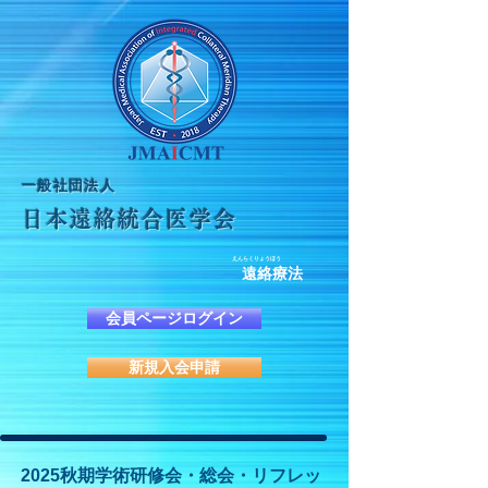
​一般社団法人
日本遠絡統合医学会
えんらくりょうほう
遠絡療法
会員ページログイン
新規入会申請
2025秋期学術研修会・総会・リフレッ