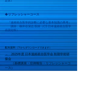
定医）
◆
リフレッシャーコース
『遠絡統合医学的診断に必要な基本知識の再考』
講
師：柳井谷深志 医師（CS 日本遠絡統合医学
会認定医）
配布資料
（下からダウンロードできます）
→ 2025年度 日本遠絡統合医学会 秋期学術研
修会
（基礎講座・症例報告・リフレッシャーコ
ース）
◆アンケート
（提出で単位の認定となります（WEB
受講の場合）
）
→
2025年秋期学術研修会 アンケートに回答
する