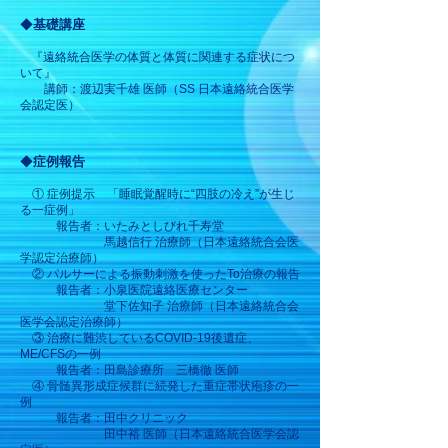
◆
基礎講座
『遠絡統合医学の体質と体質に関連する症状につ
いて』
講師：渡辺実千雄 医師（
SS 日本遠絡統合医学
会認定医）
◆
症例報告
① 症例提示 「睡眠覚醒時に“四肢の冷え”が生じ
る一症例」
​ 報告者：いたみとしびれ千寿堂
馬越信行 治療師
（日本遠絡統合会医
学認定治療師）
② パルサーによる振動刺激を使ったTo治療の報告
報告者：小泉医院遠絡医療センター
堂下佐知子 治療師（日本遠絡統合会
医学会認定治療師）
③ 治療に難渋しているCOVID-19後遺症、
ME/CFSの一例
報告者：田島診療所
三橋徹 医師
④ 骨髄異形成症候群に続発した重症帯状疱疹の一
例
報告者：田中クリニック
田中裕 医師（日本遠絡統合医学会認