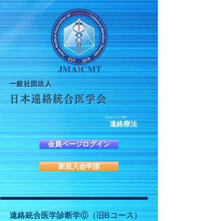
​一般社団法人
日本遠絡統合医学会
えんらくりょうほう
遠絡療法
会員ページログイン
新規入会申請
遠絡統合医学診断学⓪（旧Bコース）