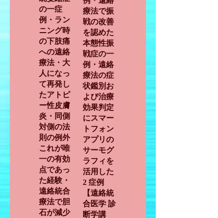
例・遠絡
の一症
療法で振
例・ラン
戦の改善
ニング時
を認めた
の下肢痛
本態性振
への遠絡
戦症の一
療法・大
例・遠絡
人になっ
療法の症
て再発し
状鑑別お
たアトピ
よび治療
ー性皮膚
効果判定
炎・同側
にスマー
対側の法
トフォン
則の例外
アプリの
これが唯
サーモグ
一の有効
ラフィを
点であっ
活用した
た経験・
2 症例
遠絡統合
【遠絡統
療法で胆
合医学 診
石が減少
断学講