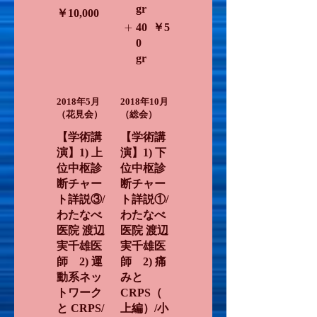
gr
￥10,000
40
￥5
0
gr
2018年5月
2018年10月
（花見会）
（総会）
【学術講
【学術講
演】1) 上
演】1) 下
位中枢診
位中枢診
断チャー
断チャー
ト詳説③/
ト詳説①/
わたなべ
わたなべ
医院 渡辺
医院 渡辺
実千雄医
実千雄医
師 2) 運
師 2) 痛
動系ネッ
みと
トワーク
CRPS（
と CRPS/
上編）/小