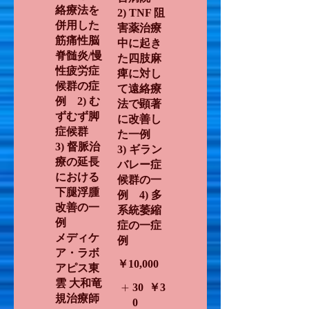
絡療法を
2) TNF 阻
併用した
害薬治療
筋痛性脳
中に起き
脊髄炎/慢
た四肢麻
性疲労症
痺に対し
候群の症
て遠絡療
例 2) む
法で顕著
ずむず脚
に改善し
症候群
た一例
3) 督脈治
3) ギラン
療の延長
バレー症
における
候群の一
下腿浮腫
例 4) 多
改善の一
系統萎縮
例
症の一症
メディケ
例
ア・ラボ
￥10,000
アピス東
雲 大和竜
30
￥3
規治療師
0