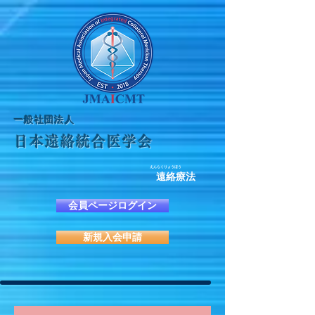
​一般社団法人
日本遠絡統合医学会
えんらくりょうほう
遠絡療法
会員ページログイン
新規入会申請