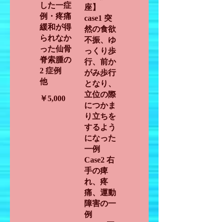
した一症
座】
例・疼痛
case1 突
緩和が得
然の食欲
られなか
不振、ゆ
った仙骨
っくり歩
脊索腫の
行、前か
2 症例
がみ歩行
他
となり、
立位の際
￥5,000
につかま
り立ちを
するよう
になった
一例
Case2 右
手の痺
れ、疼
痛、運動
障害の一
例