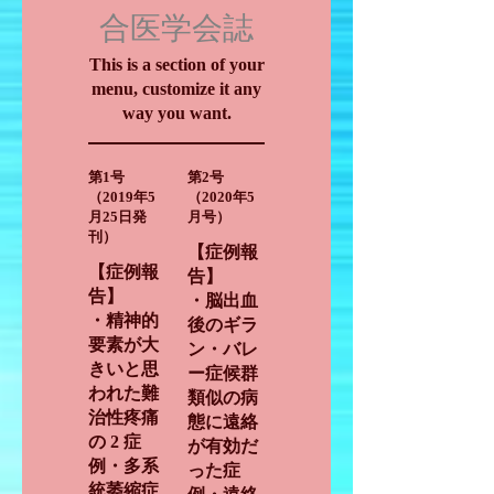
合医学会誌
This is a section of your
menu, customize it any
way you want.
第1号
第2号
（2019年5
（2020年5
月25日発
月号）
刊）
【症例報
【症例報
告】
告】
・脳出血
・精神的
後のギラ
要素が大
ン・バレ
きいと思
ー症候群
われた難
類似の病
治性疼痛
態に遠絡
の 2 症
が有効だ
例・多系
った症
統萎縮症