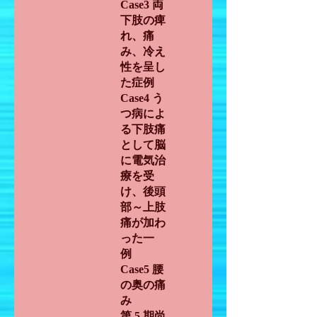
Case3 両
下肢の痺
れ、痛
み、冷え
性を呈し
た症例
Case4 う
つ病によ
る下肢痛
として脳
に電気治
療を受
け、後頭
部～上肢
痛が加わ
った一
例
Case5 腰
の奥の痛
み
第 5 期尚