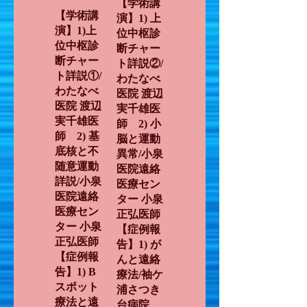
【学術講
【学術講
演】1) 上
演】1)上
位中枢診
位中枢診
断チャー
断チャー
ト詳説②/
ト詳説①/
わたなべ
わたなべ
医院 渡辺
医院 渡辺
実千雄医
実千雄医
師 2) 小
師 2) 基
脳と運動
底核と不
異常/小泉
随意運動
医院遠絡
詳説/小泉
医療セン
医院遠絡
ター 小泉
医療セン
正弘医師
ター 小泉
【症例報
正弘医師
告】1) が
【症例報
んと遠絡
告】1) B
療法/袖ケ
スポット
浦さつき
療法と遠
台病院