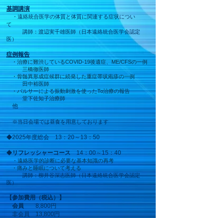
基調講演
・遠絡統合医学の体質と体質に関連する症状につい
て
講師：渡辺実千雄医師（日本遠絡統合医学会認定
医）
症例報告
・治療に難渋しているCOVID-19後遺症、ME/CFSの一例
三橋徹医師
・骨髄異形成症候群に続発した重症帯状疱疹の一例
田中裕医師
・パルサーによる振動刺激を使ったTo治療の報告
堂下佐知子治療師
他
​ ​
※当日会場では昼食を用意しております
◆2025年度総会 13：20～13：50
◆
リフレッシャーコース
14：00～15：40
・
遠絡医学的診断に必要な
基本知識の再考
​ ・痛みと睡眠について考える
講師：柳井谷深志医師（日本遠絡統合医学会認定
医）
【参加費用（税込）】
会員
8,800円
非会員 13,800円