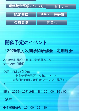
遠絡統合医学について
セミナー
認定資格
見学・手技研修
会員名簿
問合せ
開催予定のイベント
『2025年度 秋期学術研修会・定期総会
2025年度 総会・秋期学術研修会​です。​​
テーマは「睡眠」
会場 日本教育会館
東京都千代田区一ツ橋2－6－2
※当日の録画を後日オンデマンド配信しま
す
日時 2025年10月19日（日）10：00～16：00
【内容】
◆
学術研修会
10：00～12：30