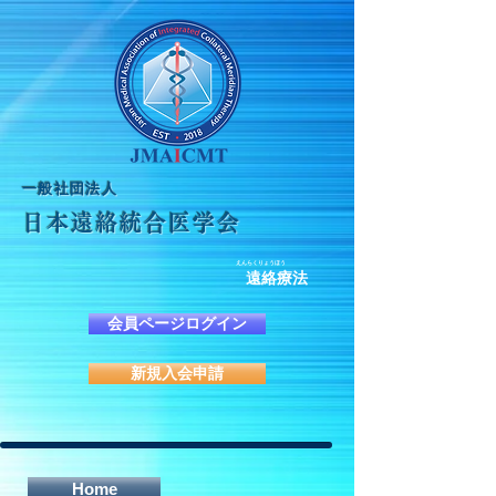
​一般社団法人
日本遠絡統合医学会
えんらくりょうほう
遠絡療法
会員ページログイン
新規入会申請
Home