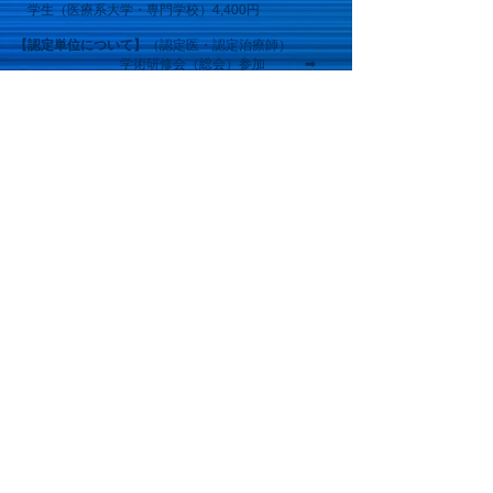
学生（医療系大学・専門学校）4,400円
【認定単位について】
（認定医・認定治療師）
学術研修会（総会）参加 ➡
研修会１単位
リフレッシャーコース参加 ➡
リフレッシャー1単位
症例報告での発表 ➡
症例報告2単位
​
※新規認定申請までの３年間に７単位以上 更新
の場合は６単位以上が必要です。
【申し込み方法】
​
会員
会員専用ページ
からお申し込みください
​
非会員・学生
当HP「
問
い合わせ
」から連絡をください