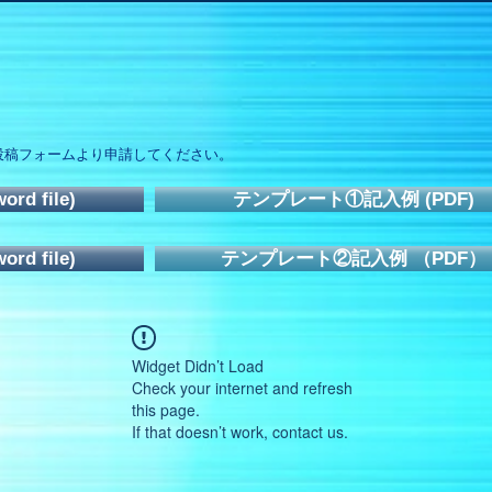
投稿フォームより申請してください。
d file)
テンプレート①記入例 (PDF)
d file)
テンプレート②記入例 （PDF）
Widget Didn’t Load
Check your internet and refresh
this page.
If that doesn’t work, contact us.