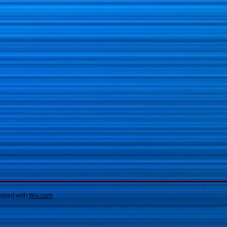
eated with
Wix.com