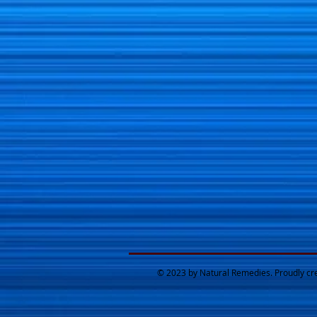
© 2023 by Natural Remedies. Proudly cr