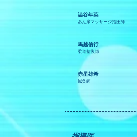
澁谷年英
あん摩マッサージ指圧師
馬越信行
柔道整復師
赤星雄希
鍼灸師
指導医