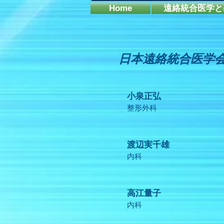
Home
遠絡統合医学と
日本遠絡統合医学
小泉正弘
整形外科
渡辺実千雄
内科
高江量子
内科