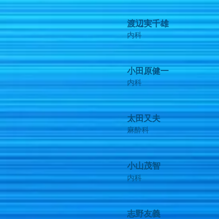
渡辺実千雄
内科
小田原健一
内科
太田又夫
麻酔科
小山茂智
内科
志野友義