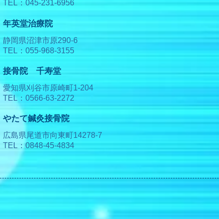
TEL：045-231-6956
年英堂治療院
静岡県沼津市原290-6
TEL：055-968-3155
接骨院 千寿堂
愛知県刈谷市原崎町1-204
TEL：0566-63-2272
やたて鍼灸接骨院
広島県尾道市向東町14278-7
TEL：0848-45-4834