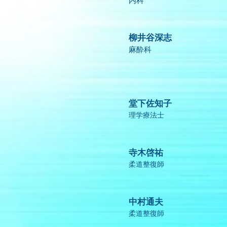
内科
柳井谷深志
麻酔科
堂下佐知子
理学療法士
寺木啓祐
柔道整復師
中村通夫
柔道整復師