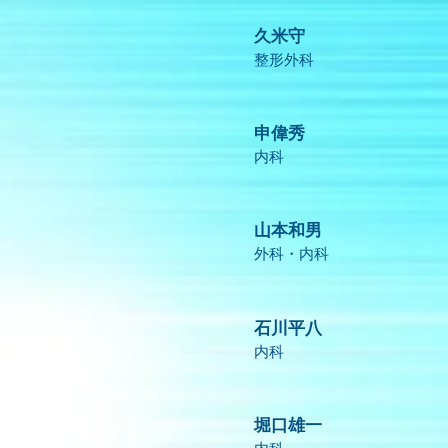
久米守
整形外科
申偉秀
内科
山本和男
外科・内科
石川平八
内科
堀口雄一